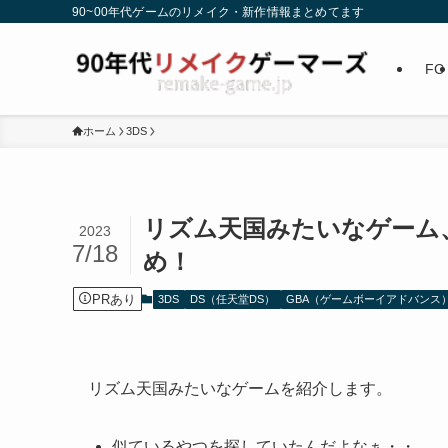
90~00年代ゲームのリメイク・新作情報まとめてます
FC
ホーム
3DS
リズム天国みたいなゲーム
2023
7/18
め！
PRあり
3DS
DS（任天堂DS）
GBA（ゲームボーイアドバンス
リズム天国みたいなゲームを紹介します。
似ているやつを探していたんだよなぁ・・。