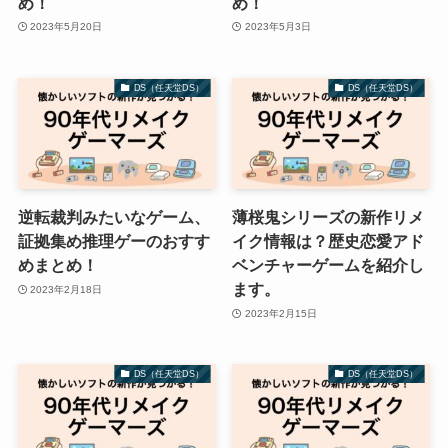
め！
め！
2023年5月20日
2023年5月3日
DS（任天堂DS）
DS（任天堂DS）
逆転裁判みたいなゲーム、
薄桜鬼シリーズの新作リメ
証拠集め推理ゲーのおすす
イク情報は？歴史恋愛アド
めまとめ！
ベンチャーゲームを紹介し
ます。
2023年2月18日
2023年2月15日
DS（任天堂DS）
DS（任天堂DS）