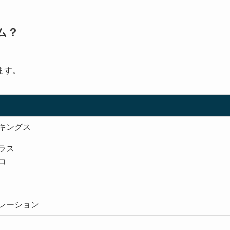
ム？
ます。
キングス
ラス
コ
レーション