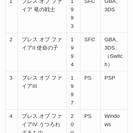
1
ブレス オブ ファ
1
SFC
GBA、
イア 竜の戦士
9
3DS
9
3
2
ブレス オブ ファ
1
SFC
GBA、
イアII 使命の子
9
3DS、
9
（Switc
4
h）
3
ブレス オブ ファ
1
PS
PSP
イアIII
9
9
7
4
ブレス オブ ファ
2
PS
Windo
イアIV うつろわ
0
ws
ざるもの
0