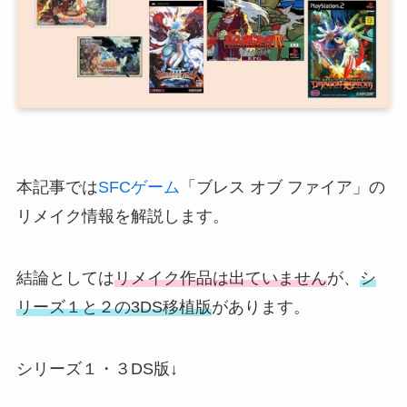
本記事では
SFCゲーム
「ブレス オブ ファイア」の
リメイク情報を解説します。
結論としては
リメイク作品は出ていません
が、
シ
リーズ１と２の3DS移植版
があります。
シリーズ１・３DS版↓