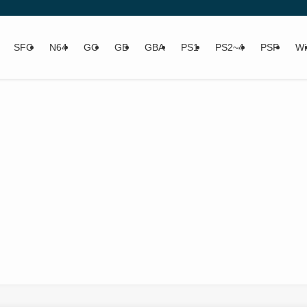
SFC
N64
GC
GB
GBA
PS1
PS2~4
PSP
Wi