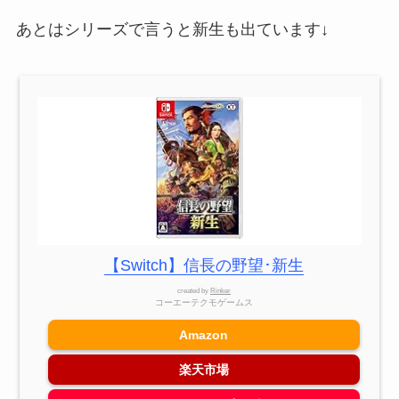
あとはシリーズで言うと新生も出ています↓
【Switch】信長の野望･新生
created by
Rinker
コーエーテクモゲームス
Amazon
楽天市場