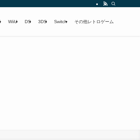
i
WiiU
DS
3DS
Switch
その他レトロゲーム