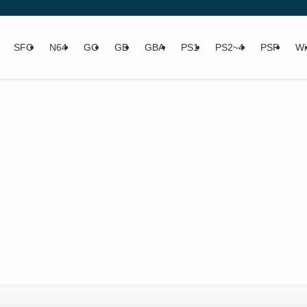
SFC
N64
GC
GB
GBA
PS1
PS2~4
PSP
Wi