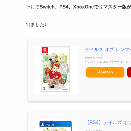
そして
Switch、PS4、XboxOneでリマスター
出ました↓
テイルズ オブ シンフォ
created by
Rinker
バンダイナムコエンターテインメ
Amazon
【PS4】テイルズ オ
created by
Rinker