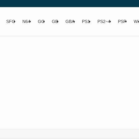
SFC
N64
GC
GB
GBA
PS1
PS2~4
PSP
Wi