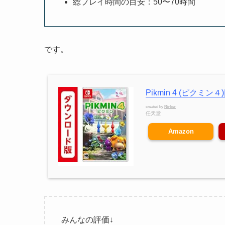
総プレイ時間の目安：50〜70時間
です。
Pikmin 4 (ピクミ
created by
Rinker
任天堂
Amazon
みんなの評価↓