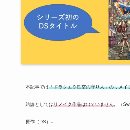
本記事では
「ドラクエ９星空の守り人」のリメイ
結論としては
リメイク作品は出ていません
。（S
原作（DS）↓