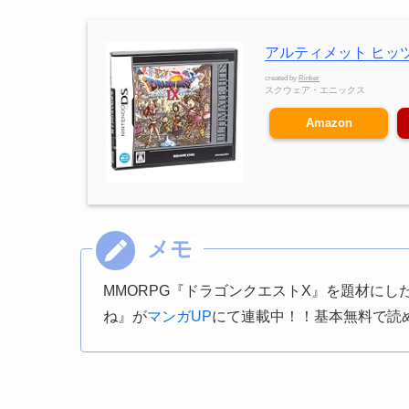
アルティメット ヒッツ
created by
Rinker
スクウェア・エニックス
Amazon
MMORPG『ドラゴンクエストX』を題材に
ね』が
マンガUP
にて連載中！！基本無料で読