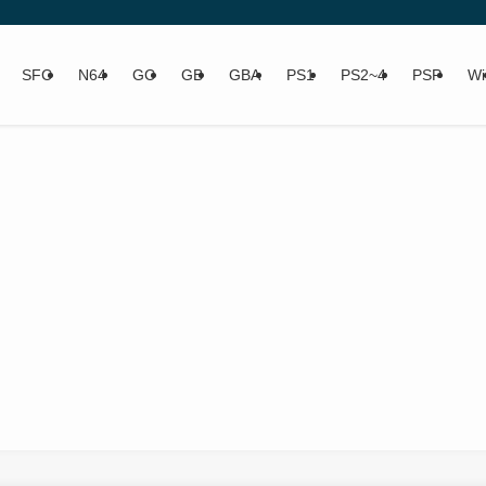
SFC
N64
GC
GB
GBA
PS1
PS2~4
PSP
Wi