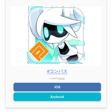
#コンパス
created by
Rinker
iOS
Android