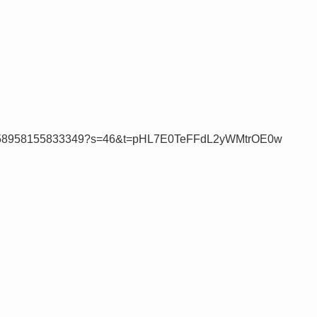
/1624358958155833349?s=46&t=pHL7E0TeFFdL2yWMtrOE0w