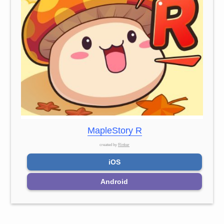
MapleStory R
created by
Rinker
iOS
Android