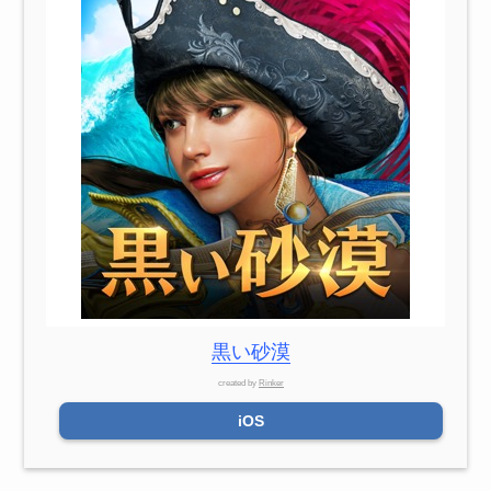
黒い砂漠
created by
Rinker
iOS